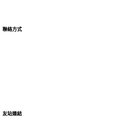
聯絡方式
手機請打:0922-001234
市話請撥:(02) 2266-6777
免付費電話:0800-222333
feifeiyang888@yahoo.com.tw
新北市土城區青雲路183巷9弄4號1樓
友站連結