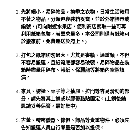
先將細小，易碎物品，換季之衣物，日常生活較用
不著之物品，分類包裹裝箱妥當，並於外箱標示或
編號，(可向附近水果店，便利商店索取一些可再
利用紙箱包裝，若需求量多，本公司則備有紙箱可
於搬家前，免費運送於府上。)
打包之紙箱切勿過大，尤其是書籍、過重類，不但
不容易搬運，且紙箱底部容易破裂，易碎物品在裝
箱時盡量用碎布、報紙、保麗龍等將箱內空隙填
滿。
家具、櫥櫃、桌子等之抽屜、拉門等容易滑動的部
分，請先將其上鎖或以膠帶黏貼固定。(上鎖後鑰
匙請妥善保管，最好集中)
古董、精密儀器、傢俱、飾品等貴重物件，必須先
告知搬運人員自行考量是否加以投保。