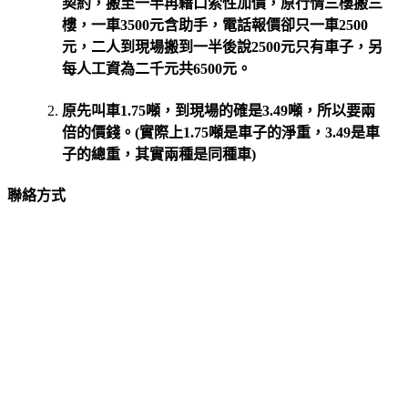
契約，搬至一半再藉口索性加價，原行情三樓搬三
樓，一車3500元含助手，電話報價卻只一車2500
元，二人到現場搬到一半後說2500元只有車子，另
每人工資為二千元共6500元。
原先叫車1.75噸，到現場的確是3.49噸，所以要兩
倍的價錢。(實際上1.75噸是車子的淨重，3.49是車
子的總重，其實兩種是同種車)
聯絡方式
手機請打:0922-001234
市話請撥:(02) 2266-6777
免付費電話:0800-222333
feifeiyang888@yahoo.com.tw
新北市土城區青雲路183巷9弄4號1樓